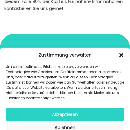
diesem Falle 90% der Kosten. Für nähere Informationen
kontaktieren Sie uns gerne!
Zustimmung verwalten
Get in touch
Um dir ein optimales Erlebnis zu bieten, verwenden wir
Technologien wie Cookies, um Geräteinformationen zu speichern
Logopädie Bischof GbR
und/oder darauf zuzugreifen. Wenn du diesen Technologien
zustimmst, können wir Daten wie das Surfverhalten oder eindeutige
Jonny Labrada Ramirez
IDs auf dieser Website verarbeiten. Wenn du deine Zustimmung
Biebricher Straße 14
nicht erteilst oder zurückziehst, können bestimmte Merkmale und
12053 Berlin
Funktionen beeinträchtigt werden.
030 243 386 39
Akzeptieren
info@trans-voice-berlin.de
Ablehnen