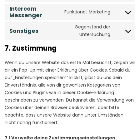
to
Intercom
service
Funktional, Marketing
Consent
Messenger
wordpress
to
service
Gegenstand der
Sonstiges
Consent
intercom-
Untersuchung
to
messenger
service
7. Zustimmung
sonstiges
Wenn du unsere Website das erste Mal besuchst, zeigen wir
dir ein Pop-Up mit einer Erklärung über Cookies. Sobald du
auf „Einstellungen speichern“ klickst, gibst du uns dein
Einverständnis, alle von dir gewählten Kategorien von
Cookies und Plugins wie in dieser Cookie-Erklärung
beschrieben zu verwenden. Du kannst die Verwendung von
Cookies über deinen Browser deaktivieren, aber bitte
beachte, dass unsere Website dann unter Umständen
nicht richtig funktioniert.
7.1 Verwalte deine Zustimmungseinstellungen